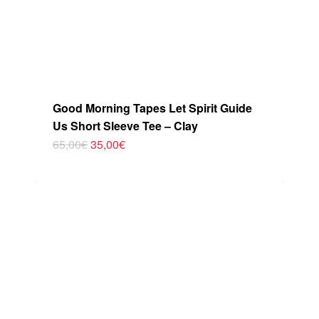
Good Morning Tapes Let Spirit Guide
Us Short Sleeve Tee – Clay
El
El
65,00
€
35,00
€
Este
precio
precio
original
actual
producto
era:
es:
tiene
65,00€.
35,00€.
múltiples
variantes.
Las
opciones
se
pueden
elegir
en