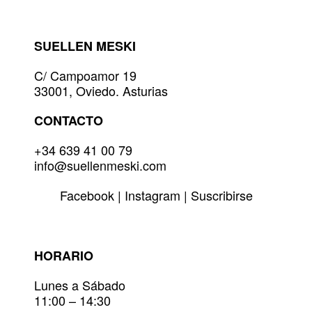
se
pueden
elegir
SUELLEN MESKI
en
la
C/ Campoamor 19
página
33001, Oviedo. Asturias
de
producto
CONTACTO
+34 639 41 00 79
info@suellenmeski.com
Facebook
|
Instagram
|
Suscribirse
HORARIO
Lunes a Sábado
11:00 – 14:30