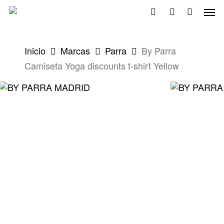
Skip
Men
to
search
account
main
content
Inicio
Marcas
Parra
By Parra
Camiseta Yoga discounts t-shirt Yellow