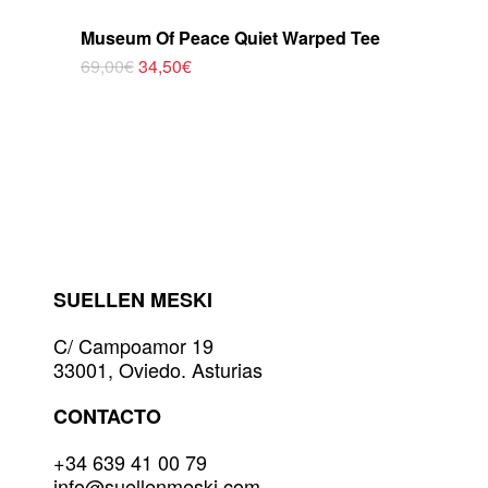
Museum Of Peace Quiet Warped Tee
El
El
69,00
€
34,50
€
Este
precio
precio
original
actual
producto
era:
es:
tiene
69,00€.
34,50€.
múltiples
variantes.
Las
opciones
se
pueden
elegir
SUELLEN MESKI
en
la
C/ Campoamor 19
página
33001, Oviedo. Asturias
de
producto
CONTACTO
+34 639 41 00 79
info@suellenmeski.com