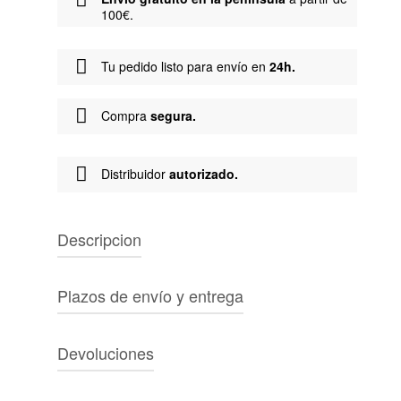
100€.
Tu pedido listo para envío en
24h.
Compra
segura.
Distribuidor
autorizado.
Descripcion
Marca:
Carhartt
Plazos de envío y entrega
Tipo de producto:
Camiseta
Género:
Unisex
PENÍNSULA IBÉRICA
Color:
Negro
Devoluciones
Características:
Envío gratuito a partir de 100€. Entrega en
La S/S Vista T-Shirt está confeccionada en
2-3 días laborables