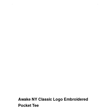
tiene
múltiples
variantes.
Las
opciones
se
pueden
elegir
en
la
página
de
producto
Awake NY Classic Logo Embroidered
Pocket Tee