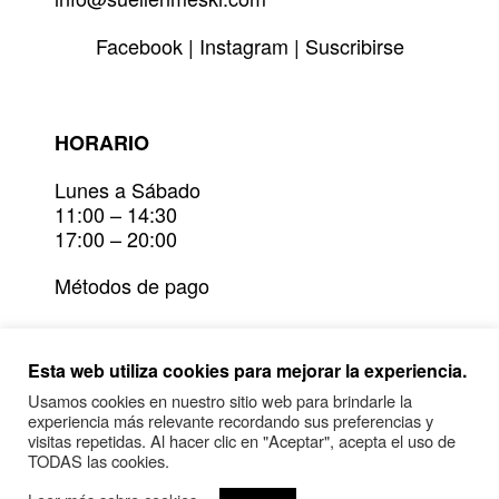
Facebook
|
Instagram
|
Suscribirse
HORARIO
Lunes a Sábado
11:00 – 14:30
17:00 – 20:00
Métodos de pago
Devoluciones
Esta web utiliza cookies para mejorar la experiencia.
Plazos de entrega y envío
Usamos cookies en nuestro sitio web para brindarle la
experiencia más relevante recordando sus preferencias y
Condiciones generales y política de
visitas repetidas. Al hacer clic en "Aceptar", acepta el uso de
privacidad
TODAS las cookies.