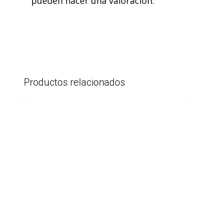
pueden hacer una valoración.
Forma de pago 100% segura, cómoda
e inmediata.
Paga directamente en la pasarela de
pago de tu banco. En ningún caso
SUELLEN MESKI almacenará ni tendrá
acceso a tus datos bancarios.
PayPal
Productos relacionados
Paypal es un servicio de pagos online
con el que puedes pagar de forma
100% segura, rápida y sencilla.
Paga directamente en PayPal con tu
cuenta o tarjeta.