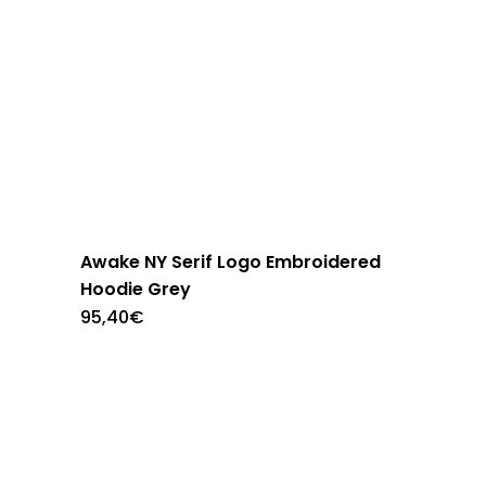
en
la
página
de
producto
Awake NY Serif Logo Embroidered
Hoodie Grey
Este
95,40
€
producto
tiene
múltiples
variantes.
Las
opciones
se