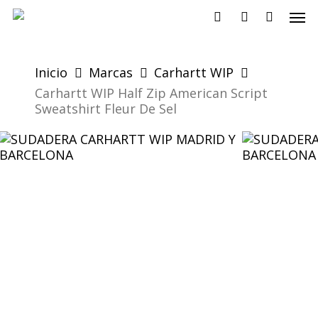
Skip
Men
to
search
account
main
content
Inicio
Marcas
Carhartt WIP
Carhartt WIP Half Zip American Script
Sweatshirt Fleur De Sel