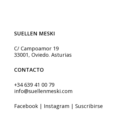
pueden
elegir
en
la
página
SUELLEN MESKI
de
producto
C/ Campoamor 19
33001, Oviedo. Asturias
CONTACTO
+34 639 41 00 79
info@suellenmeski.com
Facebook
|
Instagram
|
Suscribirse