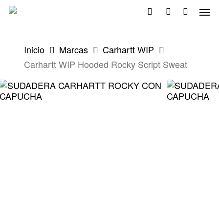
Skip
Men
to
search
account
main
content
Inicio
Marcas
Carhartt WIP
Carhartt WIP Hooded Rocky Script Sweat