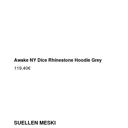
elegir
en
la
página
de
producto
Awake NY Dice Rhinestone Hoodie Grey
119,40
€
Este
producto
tiene
múltiples
variantes.
Las
opciones
se
SUELLEN MESKI
pueden