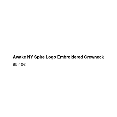
pueden
elegir
en
la
página
de
producto
Awake NY Spire Logo Embroidered Crewneck
95,40
€
Este
producto
tiene
múltiples
variantes.
Las
opciones
se