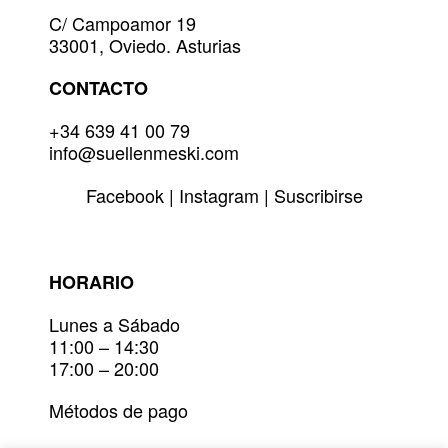
elegir
C/ Campoamor 19
en
33001, Oviedo. Asturias
la
página
CONTACTO
de
producto
+34 639 41 00 79
info@suellenmeski.com
Facebook
|
Instagram
|
Suscribirse
HORARIO
Lunes a Sábado
11:00 – 14:30
17:00 – 20:00
Métodos de pago