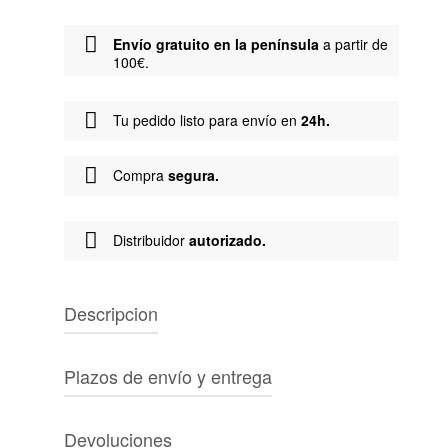
Envío gratuito en la península
a partir de
100€.
Tu pedido listo para envío en
24h.
Compra
segura.
Distribuidor
autorizado.
Descripcion
Marca:
Carhartt
Plazos de envío y entrega
Tipo de producto:
Pantalón corto
Género:
Unisex
PENÍNSULA IBÉRICA
Color:
Marrón
Devoluciones