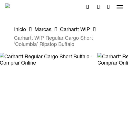
Skip
Men
to
search
account
main
content
Inicio
Marcas
Carhartt WIP
Carhartt WIP Regular Cargo Short
‘Columbia’ Ripstop Buffalo