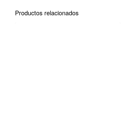
PayPal
Productos relacionados
Paypal es un servicio de pagos online con
el que puedes pagar de forma 100%
segura, rápida y sencilla.
Paga directamente en PayPal con tu
cuenta o tarjeta.