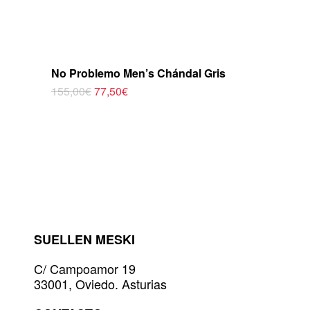
No Problemo Men’s Chándal Gris
El
El
155,00
€
77,50
€
Este
precio
precio
original
actual
producto
era:
es:
tiene
155,00€.
77,50€.
múltiples
variantes.
Las
opciones
se
pueden
elegir
SUELLEN MESKI
en
la
C/ Campoamor 19
página
33001, Oviedo. Asturias
de