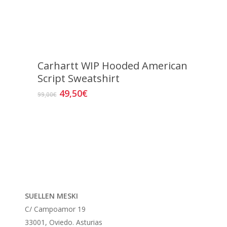
de
producto
Carhartt WIP Hooded American
Script Sweatshirt
El
El
49,50
€
Este
99,00
€
precio
precio
producto
original
actual
tiene
era:
es:
múltiples
99,00€.
49,50€.
variantes.
Las
opciones
se
SUELLEN MESKI
pueden
C/ Campoamor 19
elegir
33001, Oviedo. Asturias
en