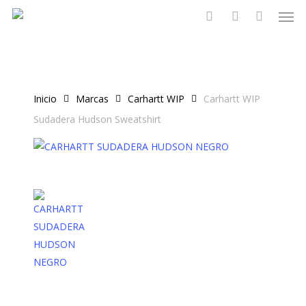
Men
Skip
to
search
account
main
content
Inicio
Marcas
Carhartt WIP
Carhartt WIP
Sudadera Hudson Sweatshirt