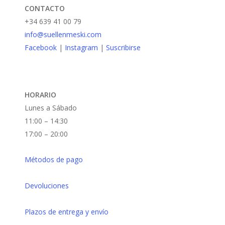
CONTACTO
la
+34 639 41 00 79
página
info@suellenmeski.com
de
Facebook
|
Instagram
|
Suscribirse
producto
HORARIO
Lunes a Sábado
11:00 – 14:30
17:00 – 20:00
Métodos de pago
Devoluciones
Plazos de entrega y envío