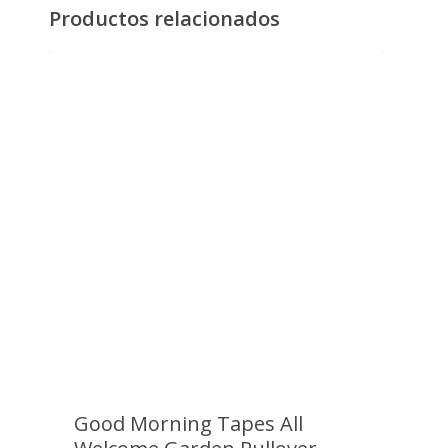
acceso a tus datos bancarios.
sección de
sudaderas
.
Productos relacionados
PayPal
Paypal es un servicio de pagos online
con el que puedes pagar de forma
100% segura, rápida y sencilla.
Paga directamente en PayPal con tu
cuenta o tarjeta.
Good Morning Tapes All