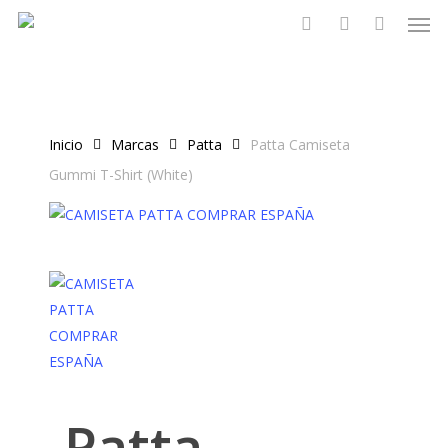
Men
Skip
to
search
account
main
content
Inicio
Marcas
Patta
Patta Camiseta
Gummi T-Shirt (White)
Patta