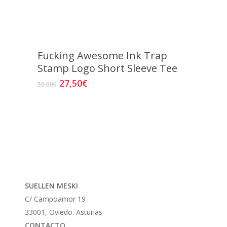
de
producto
Fucking Awesome Ink Trap
Stamp Logo Short Sleeve Tee
El
El
27,50
€
Este
55,00
€
precio
precio
producto
original
actual
tiene
era:
es:
múltiples
55,00€.
27,50€.
variantes.
Las
opciones
se
SUELLEN MESKI
pueden
C/ Campoamor 19
elegir
33001, Oviedo. Asturias
en
CONTACTO
la