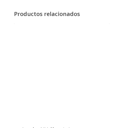
SUELLEN MESKI almacenará ni tendrá
acceso a tus datos bancarios.
Productos relacionados
PayPal
Paypal es un servicio de pagos online
con el que puedes pagar de forma
100% segura, rápida y sencilla.
Paga directamente en PayPal con tu
cuenta o tarjeta.