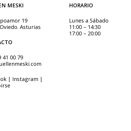
se
elegir
EN MESKI
HORARIO
pue
en
eleg
la
en
mpoamor 19
Lunes a Sábado
página
la
Oviedo. Asturias
11:00 – 14:30
de
pág
17:00 – 20:00
producto
de
ACTO
pro
9 41 00 79
uellenmeski.com
ook
|
Instagram
|
irse