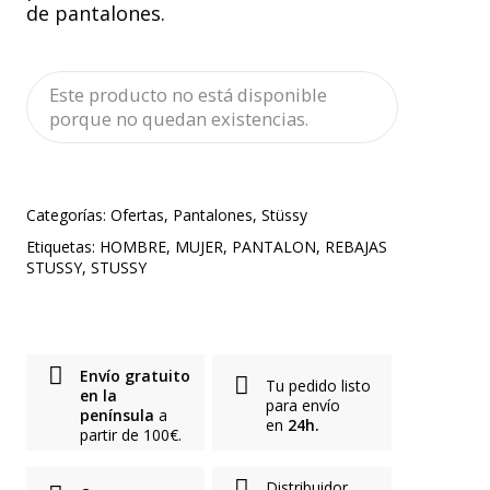
de pantalones.
Este producto no está disponible
porque no quedan existencias.
Categorías:
Ofertas
,
Pantalones
,
Stüssy
Etiquetas:
HOMBRE
,
MUJER
,
PANTALON
,
REBAJAS
STUSSY
,
STUSSY
Envío gratuito
Tu pedido listo
en la
para envío
península
a
en
24h.
partir de 100€.
Distribuidor