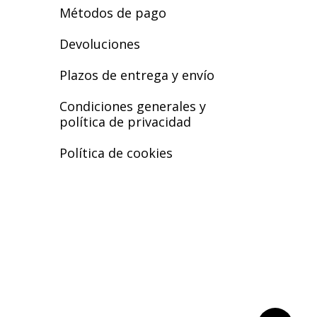
se
Métodos de pago
den
pueden
ir
elegir
Devoluciones
en
la
Plazos de entrega y envío
ina
página
de
Condiciones generales y
ducto
producto
política de privacidad
Política de cookies