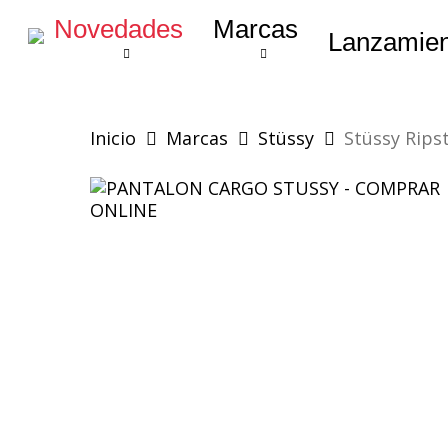
Skip
Novedades
Marcas
to
Lanzamien
main
content
Inicio
Marcas
Stüssy
Stüssy Rips